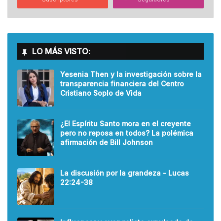
LO MÁS VISTO:
Yesenia Then y la investigación sobre la
transparencia financiera del Centro
Cristiano Soplo de Vida
¿El Espíritu Santo mora en el creyente
pero no reposa en todos? La polémica
afirmación de Bill Johnson
La discusión por la grandeza - Lucas
22:24-38