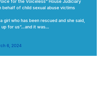
oice for the Voiceless” House Judiciary
behalf of child sexual abuse victims
 a girl who has been rescued and she said,
 up for us”…and it was…
ch 6, 2024