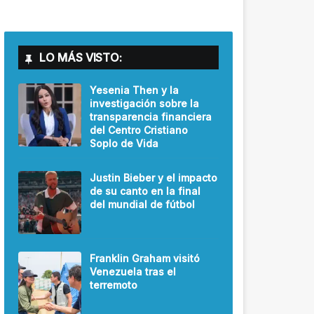
LO MÁS VISTO:
Yesenia Then y la
investigación sobre la
transparencia financiera
del Centro Cristiano
Soplo de Vida
Justin Bieber y el impacto
de su canto en la final
del mundial de fútbol
Franklin Graham visitó
Venezuela tras el
terremoto