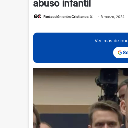
abuso infantil
Follow
Redacción entreCristianos
8 marzo, 2024
on
X
Ver más de nue
Se