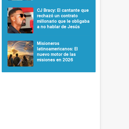
CJ Bracy: El cantante que
rechazó un contrato
millonario que le obligaba
a no hablar de Jesús
Misioneros
latinoamericanos: El
nuevo motor de las
misiones en 2026