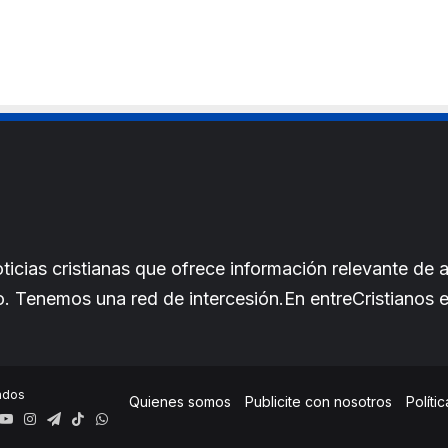
cias cristianas que ofrece información relevante de a
iano. Tenemos una red de intercesión.En entreCristianos
ados
Quienes somos
Publicite con nosotros
Políti
book
YouTube
Instagram
Telegram
TikTok
WhatsApp