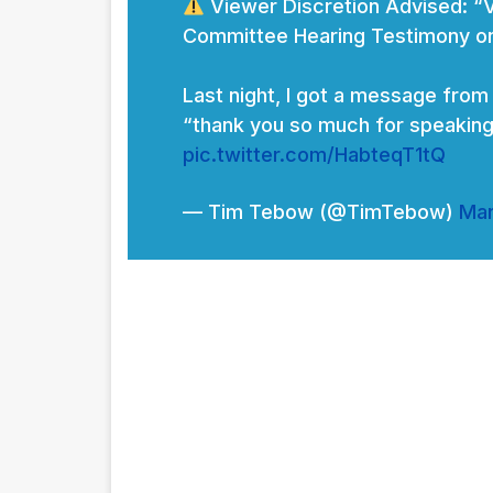
Viewer Discretion Advised: “V
Committee Hearing Testimony on 
Last night, I got a message from
“thank you so much for speaking
pic.twitter.com/HabteqT1tQ
— Tim Tebow (@TimTebow)
Mar