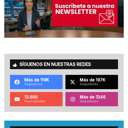
SÍGUENOS EN NUESTRAS REDES
Más de 119K
Más de 197K
Seguidores
Seguidores
13.600
Más de 1346
Suscriptores
Seguidores