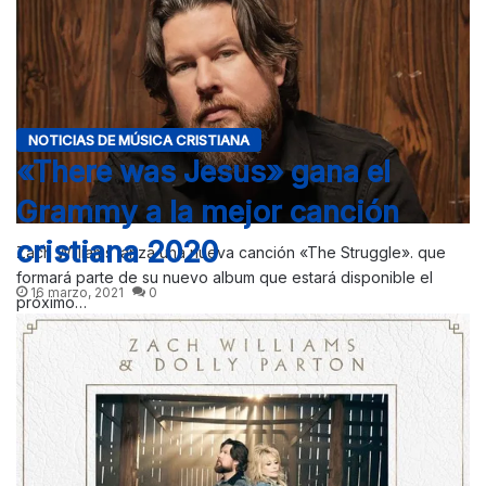
NOTICIAS DE MÚSICA CRISTIANA
«There was Jesus» gana el
Grammy a la mejor canción
cristiana 2020
Zach Williams lanza una nueva canción «The Struggle». que
formará parte de su nuevo album que estará disponible el
16 marzo, 2021
0
próximo…