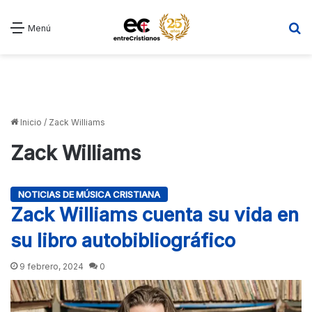
B
Menú
Inicio
/
Zack Williams
Zack Williams
NOTICIAS DE MÚSICA CRISTIANA
Zack Williams cuenta su vida en
su libro autobibliográfico
9 febrero, 2024
0