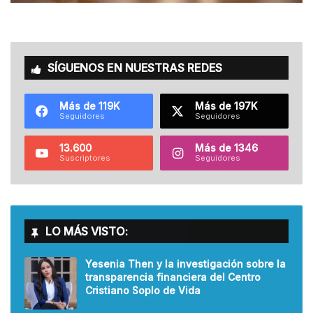
SÍGUENOS EN NUESTRAS REDES
Más de 119K
Más de 197K
Seguidores
Seguidores
13.600
Más de 1346
Suscriptores
Seguidores
LO MÁS VISTO:
Yesenia Then y la investigación sobre la
transparencia financiera del Centro
Cristiano Soplo de Vida