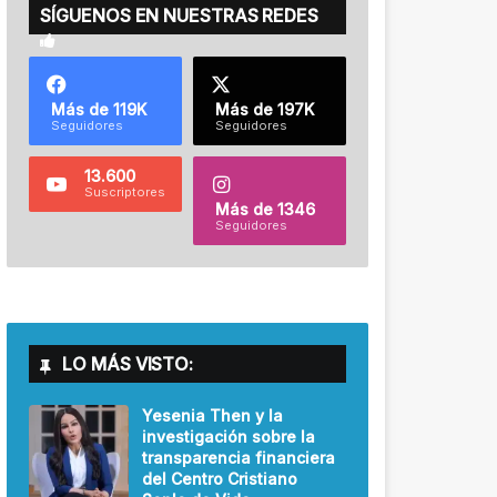
SÍGUENOS EN NUESTRAS REDES
Más de 119K
Más de 197K
Seguidores
Seguidores
13.600
Suscriptores
Más de 1346
Seguidores
LO MÁS VISTO:
Yesenia Then y la
investigación sobre la
transparencia financiera
del Centro Cristiano