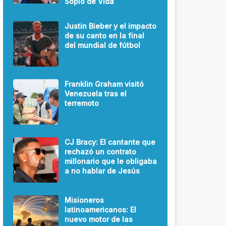
Soplo de Vida
Justin Bieber y el impacto
de su canto en la final
del mundial de fútbol
Franklin Graham visitó
Venezuela tras el
terremoto
CJ Bracy: El cantante que
rechazó un contrato
millonario que le obligaba
a no hablar de Jesús
Misioneros
latinoamericanos: El
nuevo motor de las