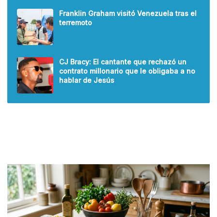
Franklin Graham visitó Venezuela tras el
terremoto
CJ Bracy: El cantante que rechazó un
contrato millonario que le obligaba a no
hablar de Jesús