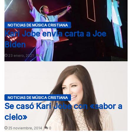
de…
NOTICIAS DE MÚSICA CRISTIANA
Kari Jobe envía carta a Joe
Biden
23 enero, 2021
0
Más de 20 mil personas fueron guiados en oración y alabanza
por Justin Bieber el pasado 24 de julio en…
NOTICIAS DE MÚSICA CRISTIANA
Se casó Kari Jobe con «sabor a
cielo»
25 noviembre, 2014
0