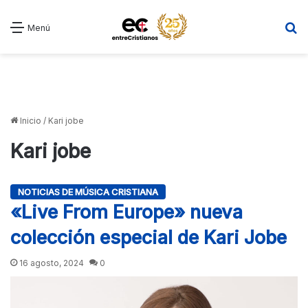
B
Menú
Inicio
/
Kari jobe
Kari jobe
NOTICIAS DE MÚSICA CRISTIANA
«Live From Europe» nueva
colección especial de Kari Jobe
16 agosto, 2024
0