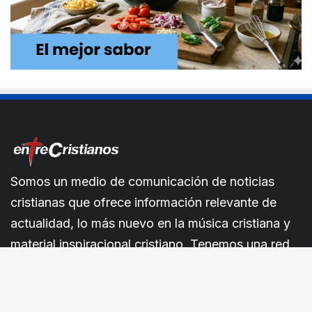
Somos un medio de comunicación de noticias
cristianas que ofrece información relevante de
actualidad, lo más nuevo en la música cristiana y
material inspiracional cristiano. Tenemos una red
de intercesión.En entreCristianos estamos siempre
a tu lado.
B