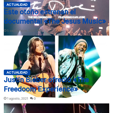
ACTUALIDAD
Este otoño estrenan el
documental «The Jesus Music»
5 septiembre, 2021
0
Kari Jobe junto a The Belonging Co. nos ofrecen “The Dove“,
una canción que invita al oyente a un momento…
ACTUALIDAD
Justin Bieber ofreció «The
Freedoom Experience»
1 agosto, 2021
0
Este otoño podremos ver en nuestras pantallas «The Jesus
Music», un documental que nos llevará a conocer la historia