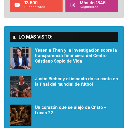
13.600
Más de 1346
Suscriptores
Seguidores
LO MÁS VISTO:
Yesenia Then y la investigación sobre la
transparencia financiera del Centro
Cristiano Soplo de Vida
Justin Bieber y el impacto de su canto en
la final del mundial de fútbol
Un corazón que se alejó de Cristo -
Lucas 22