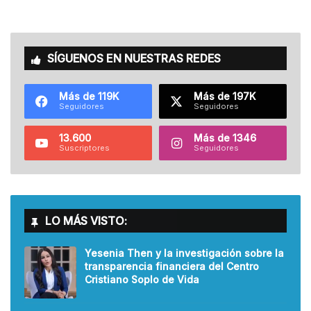
SÍGUENOS EN NUESTRAS REDES
Más de 119K
Más de 197K
Seguidores
Seguidores
13.600
Más de 1346
Suscriptores
Seguidores
LO MÁS VISTO:
Yesenia Then y la investigación sobre la
transparencia financiera del Centro
Cristiano Soplo de Vida