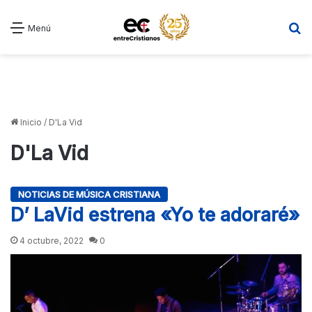
B
Menú
Inicio
/
D'La Vid
D'La Vid
NOTICIAS DE MÚSICA CRISTIANA
D’ LaVid estrena «Yo te adoraré»
4 octubre, 2022
0