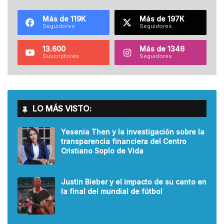
Más de 119K
Más de 197K
Seguidores
Seguidores
13.600
Más de 1346
Suscriptores
Seguidores
LO MÁS VISTO:
Yesenia Then y la investigación sobre la
transparencia financiera del Centro
Cristiano Soplo de Vida
Justin Bieber y el impacto de su canto en
la final del mundial de fútbol