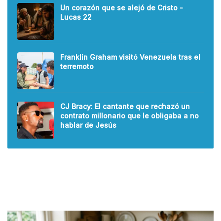
Un corazón que se alejó de Cristo -
Lucas 22
Franklin Graham visitó Venezuela tras el
terremoto
CJ Bracy: El cantante que rechazó un
contrato millonario que le obligaba a no
hablar de Jesús