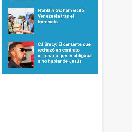
Franklin Graham visitó
Venezuela tras el
terremoto
CJ Bracy: El cantante que
rechazó un contrato
millonario que le obligaba
a no hablar de Jesús