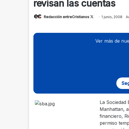
revisan las cuentas
Redacción entreCristianos
Follow
1 junio, 2008
A
on
X
Ver más de nue
Seg
La Sociedad B
Manhattan, an
financiero, R
permiso tempo