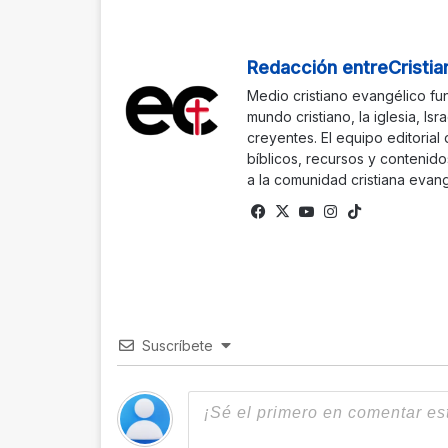
Redacción entreCristia
Medio cristiano evangélico fu
mundo cristiano, la iglesia, Isr
creyentes. El equipo editorial
bíblicos, recursos y contenido
a la comunidad cristiana evang
Fa
X
Yo
Ins
Tik
ce
uTu
tag
To
bo
be
ra
k
ok
m
Suscríbete