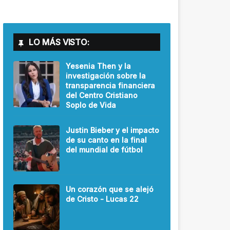
LO MÁS VISTO:
Yesenia Then y la
investigación sobre la
transparencia financiera
del Centro Cristiano
Soplo de Vida
Justin Bieber y el impacto
de su canto en la final
del mundial de fútbol
Un corazón que se alejó
de Cristo - Lucas 22