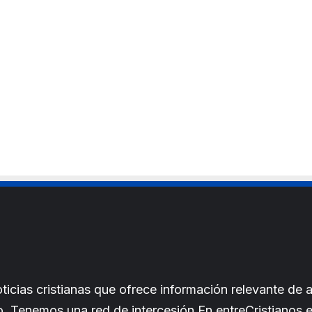
cias cristianas que ofrece información relevante de a
iano. Tenemos una red de intercesión.En entreCristianos