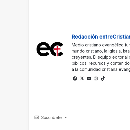
Redacción entreCristia
Medio cristiano evangélico fu
mundo cristiano, la iglesia, Isr
creyentes. El equipo editorial
bíblicos, recursos y contenido
a la comunidad cristiana evang
Fa
X
Yo
Ins
Tik
ce
uTu
tag
To
bo
be
ra
k
ok
m
Suscríbete