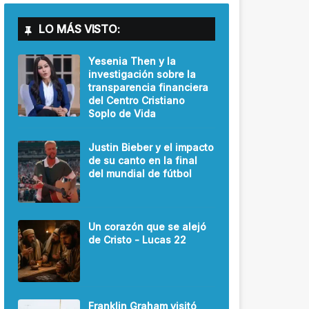
LO MÁS VISTO:
Yesenia Then y la
investigación sobre la
transparencia financiera
del Centro Cristiano
Soplo de Vida
Justin Bieber y el impacto
de su canto en la final
del mundial de fútbol
Un corazón que se alejó
de Cristo - Lucas 22
Franklin Graham visitó