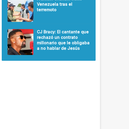
Venezuela tras el
terremoto
CJ Bracy: El cantante que
rechazó un contrato
millonario que le obligaba
a no hablar de Jesús