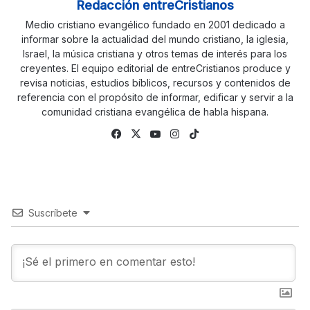
Redacción entreCristianos
Medio cristiano evangélico fundado en 2001 dedicado a
informar sobre la actualidad del mundo cristiano, la iglesia,
Israel, la música cristiana y otros temas de interés para los
creyentes. El equipo editorial de entreCristianos produce y
revisa noticias, estudios bíblicos, recursos y contenidos de
referencia con el propósito de informar, edificar y servir a la
comunidad cristiana evangélica de habla hispana.
Fa
X
Yo
Ins
Tik
ce
uTu
tag
To
bo
be
ra
k
ok
m
Suscríbete