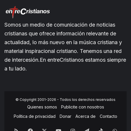
Somos un medio de comunicación de noticias
cristianas que ofrece información relevante de
actualidad, lo más nuevo en la música cristiana y
material inspiracional cristiano. Tenemos una red
de intercesión.En entreCristianos estamos siempre
a tu lado.
© Copyright 2001-2026 - Todos los derechos reservados
Quienes somos
Publicite con nosotros
Política de privacidad
Donar
Acerca de
Contacto
RSS
Facebook
X
YouTube
Instagram
Telegram
TikTok
What