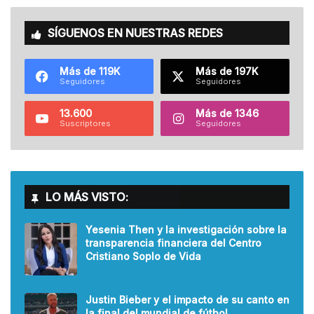
SÍGUENOS EN NUESTRAS REDES
Más de 119K
Más de 197K
Seguidores
Seguidores
13.600
Más de 1346
Suscriptores
Seguidores
LO MÁS VISTO:
Yesenia Then y la investigación sobre la
transparencia financiera del Centro
Cristiano Soplo de Vida
Justin Bieber y el impacto de su canto en
la final del mundial de fútbol