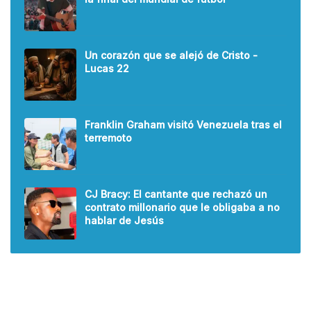
Un corazón que se alejó de Cristo -
Lucas 22
Franklin Graham visitó Venezuela tras el
terremoto
CJ Bracy: El cantante que rechazó un
contrato millonario que le obligaba a no
hablar de Jesús