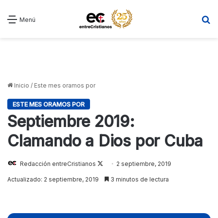
B
Menú
Inicio
/
Este mes oramos por
ESTE MES ORAMOS POR
Septiembre 2019:
Clamando a Dios por Cuba
Redacción entreCristianos
Follow
2 septiembre, 2019
on
Actualizado: 2 septiembre, 2019
3 minutos de lectura
X