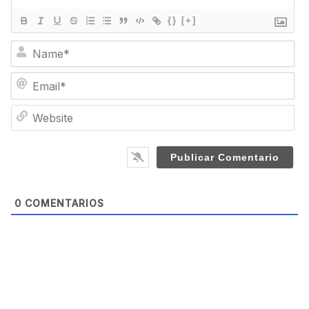
{}
[+]
N
a
m
E
e
m
*
a
W
i
e
l
b
*
s
i
t
e
0
COMENTARIOS