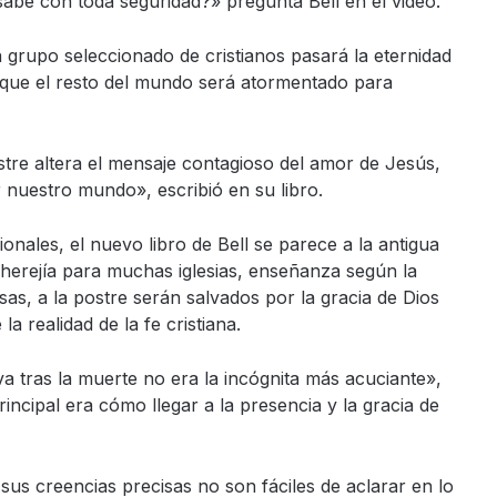
 sabe con toda seguridad?» pregunta Bell en el video.
 un grupo seleccionado de cristianos pasará la eternidad
s que el resto del mundo será atormentado para
stre altera el mensaje contagioso del amor de Jesús,
r nuestro mundo», escribió en su libro.
onales, el nuevo libro de Bell se parece a la antigua
 herejía para muchas iglesias, enseñanza según la
osas, a la postre serán salvados por la gracia de Dios
 realidad de la fe cristiana.
 va tras la muerte no era la incógnita más acuciante»,
rincipal era cómo llegar a la presencia y la gracia de
 sus creencias precisas no son fáciles de aclarar en lo