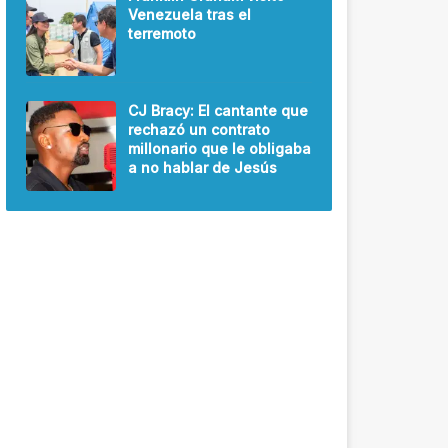
Venezuela tras el
terremoto
CJ Bracy: El cantante que
rechazó un contrato
millonario que le obligaba
a no hablar de Jesús