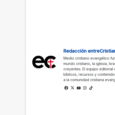
Redacción entreCristia
Medio cristiano evangélico fu
mundo cristiano, la iglesia, Isr
creyentes. El equipo editorial
bíblicos, recursos y contenido
a la comunidad cristiana evang
Fa
X
Yo
Ins
Tik
ce
uTu
tag
To
bo
be
ra
k
ok
m