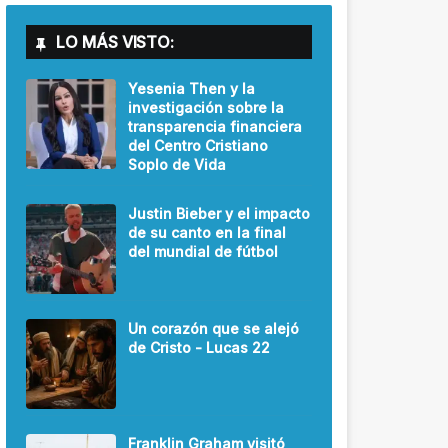
LO MÁS VISTO:
Yesenia Then y la
investigación sobre la
transparencia financiera
del Centro Cristiano
Soplo de Vida
Justin Bieber y el impacto
de su canto en la final
del mundial de fútbol
Un corazón que se alejó
de Cristo - Lucas 22
Franklin Graham visitó