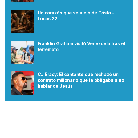
Un corazón que se alejó de Cristo -
Lucas 22
Franklin Graham visitó Venezuela tras el
terremoto
CJ Bracy: El cantante que rechazó un
contrato millonario que le obligaba a no
hablar de Jesús