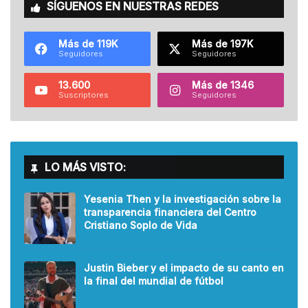
SÍGUENOS EN NUESTRAS REDES
Más de 119K
Más de 197K
Seguidores
Seguidores
13.600
Más de 1346
Suscriptores
Seguidores
LO MÁS VISTO:
Yesenia Then y la investigación sobre la
transparencia financiera del Centro
Cristiano Soplo de Vida
Justin Bieber y el impacto de su canto en
la final del mundial de fútbol