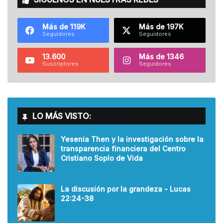
Más de 119K
Más de 197K
Seguidores
Seguidores
13.600
Más de 1346
Suscriptores
Seguidores
LO MÁS VISTO:
Yesenia Then y la investigación sobre la
transparencia financiera del Centro
Cristiano Soplo de Vida
La discusión por la grandeza - Lucas
22:24-38