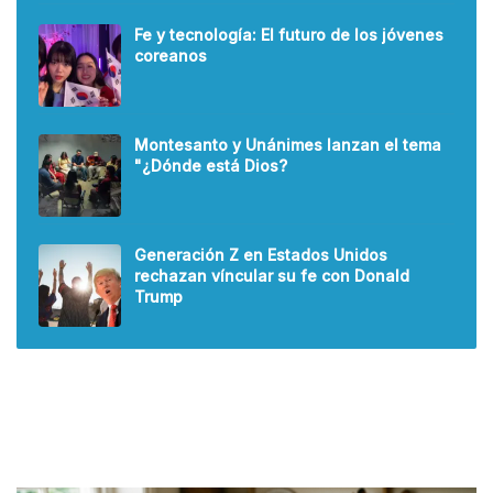
Fe y tecnología: El futuro de los jóvenes
coreanos
Montesanto y Unánimes lanzan el tema
"¿Dónde está Dios?
Generación Z en Estados Unidos
rechazan víncular su fe con Donald
Trump