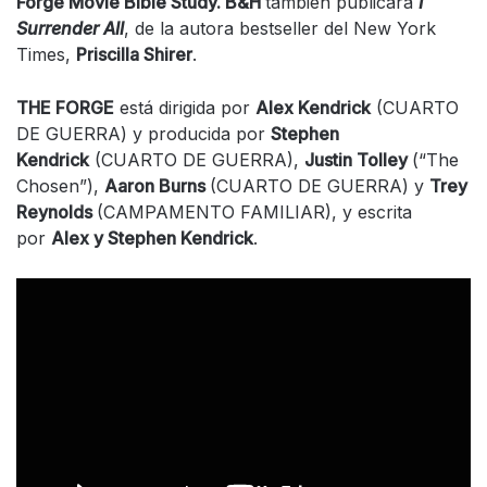
Forge Movie Bible Study. B&H
también publicará
I
Surrender All
, de la autora bestseller del New York
Times,
Priscilla Shirer
.
THE FORGE
está dirigida por
Alex Kendrick
(CUARTO
DE GUERRA) y producida por
Stephen
Kendrick
(CUARTO DE GUERRA),
Justin Tolley
(“The
Chosen”),
Aaron Burns
(CUARTO DE GUERRA) y
Trey
Reynolds
(CAMPAMENTO FAMILIAR), y escrita
por
Alex y Stephen Kendrick
.