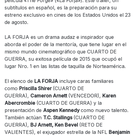
película «The Forge» («La Forja»). Este trailer, on
subtítulos en español, es la preparación para su
estreno exclusivo en cines de los Estados Unidos el 23
de agosto.
LA FORJA es un drama audaz e inspirador que
aborda el poder de la mentoría, que tiene lugar en el
mismo mundo cinematográfico que CUARTO DE
GUERRA, su exitosa película de 2015 que ocupó el
lugar Nro. 1 en las listas de taquilla de Norteamérica.
El elenco de
LA FORJA
incluye caras familiares
como
Priscilla Shirer
(CUARTO DE
GUERRA),
Cameron Arnett
(VENCEDOR),
Karen
Abercrombie
(CUARTO DE GUERRA) y la
presentación de
Aspen Kennedy
como nuevo talento.
También actúan
T.C. Stallings
(CUARTO DE
GUERRA),
BJ Arnett, Ken Bevel
(RETO DE
VALIENTES), el exjugador estrella de la NFL
Benjamin