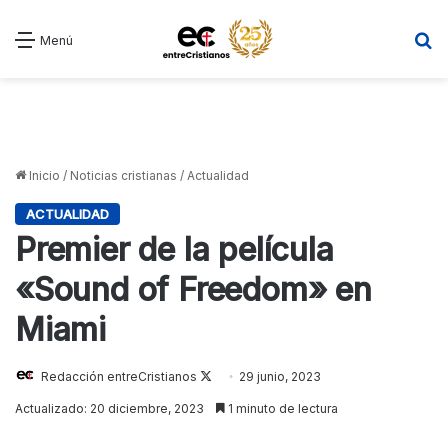
B
Menú
Inicio
/
Noticias cristianas
/
Actualidad
ACTUALIDAD
Premier de la película
«Sound of Freedom» en
Miami
Follow
Redacción entreCristianos
29 junio, 2023
on
Actualizado: 20 diciembre, 2023
1 minuto de lectura
X