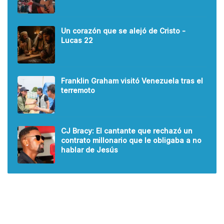
Un corazón que se alejó de Cristo -
Lucas 22
Franklin Graham visitó Venezuela tras el
terremoto
CJ Bracy: El cantante que rechazó un
contrato millonario que le obligaba a no
hablar de Jesús