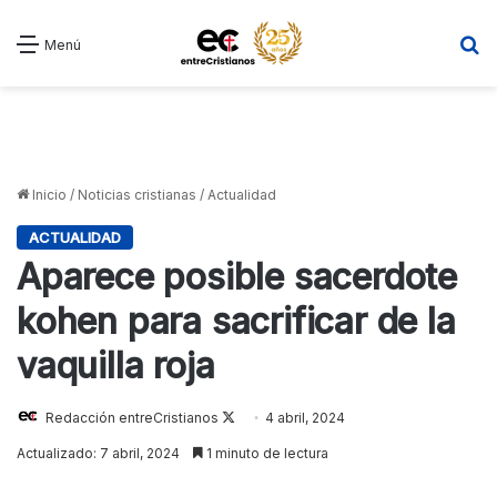
B
Menú
Inicio
/
Noticias cristianas
/
Actualidad
ACTUALIDAD
Aparece posible sacerdote
kohen para sacrificar de la
vaquilla roja
Follow
Redacción entreCristianos
4 abril, 2024
on
Actualizado: 7 abril, 2024
1 minuto de lectura
X