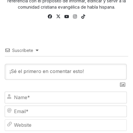
referencia con el propósito de informar, edificar y servir a la
comunidad cristiana evangélica de habla hispana.
Facebook
X
YouTube
Instagram
TikTok
Suscríbete
N
a
m
E
e
m
*
a
W
i
e
l
b