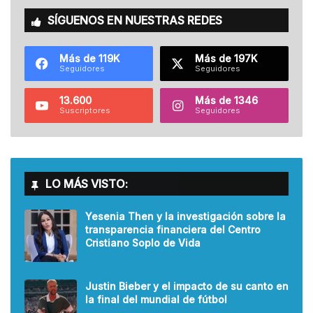
SÍGUENOS EN NUESTRAS REDES
Más de 119K
Más de 197K
Seguidores
Seguidores
13.600
Más de 1346
Suscriptores
Seguidores
LO MÁS VISTO:
Yesenia Then y la investigación sobre la
transparencia financiera del Centro
Cristiano Soplo de Vida
Justin Bieber y el impacto de su canto en
la final del mundial de fútbol