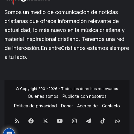
Somos un medio de comunicación de noticias
cristianas que ofrece información relevante de
actualidad, lo más nuevo en la música cristiana y
material inspiracional cristiano. Tenemos una red
de intercesión.En entreCristianos estamos siempre
a tu lado.
© Copyright 2001-2026 - Todos los derechos reservados
Quienes somos
Publicite con nosotros
Política de privacidad
Donar
Acerca de
Contacto
RSS
Facebook
X
YouTube
Instagram
Telegram
TikTok
What