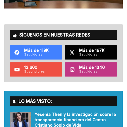
SÍGUENOS EN NUESTRAS REDES
Más de 119K
Más de 197K
Seguidores
Seguidores
13.600
Más de 1346
Suscriptores
Seguidores
LO MÁS VISTO:
Yesenia Then y la investigación sobre la
transparencia financiera del Centro
Cristiano Soplo de Vida