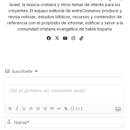
Israel, la música cristiana y otros temas de interés para los
creyentes. El equipo editorial de entreCristianos produce y
revisa noticias, estudios bíblicos, recursos y contenidos de
referencia con el propósito de informar, edificar y servir a la
comunidad cristiana evangélica de habla hispana.
Fa
X
Yo
Ins
Tik
ce
uTu
tag
To
bo
be
ra
k
ok
m
Suscríbete
{}
[+]
N
a
m