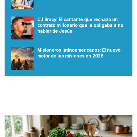
CJ Bracy: El cantante que rechazó un
contrato millonario que le obligaba a no
hablar de Jesús
Misioneros latinoamericanos: El nuevo
motor de las misiones en 2026