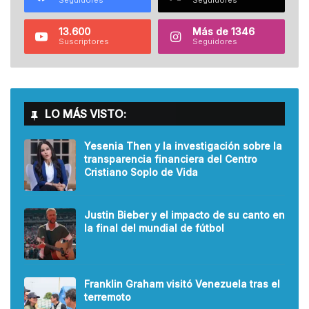
13.600
Más de 1346
Suscriptores
Seguidores
LO MÁS VISTO:
Yesenia Then y la investigación sobre la
transparencia financiera del Centro
Cristiano Soplo de Vida
Justin Bieber y el impacto de su canto en
la final del mundial de fútbol
Franklin Graham visitó Venezuela tras el
terremoto