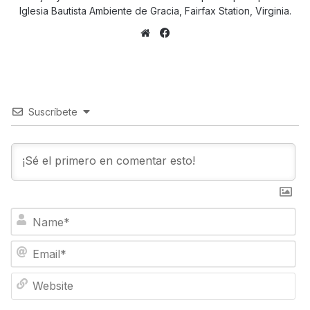
Iglesia Bautista Ambiente de Gracia, Fairfax Station, Virginia.
Sitio
Facebook
web
Suscríbete
N
a
m
E
e
m
*
a
W
i
e
l
b
*