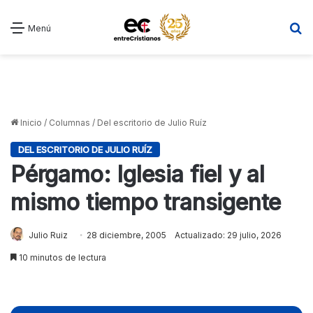
B
Menú
Inicio
/
Columnas
/
Del escritorio de Julio Ruíz
DEL ESCRITORIO DE JULIO RUÍZ
Pérgamo: Iglesia fiel y al
mismo tiempo transigente
Julio Ruiz
28 diciembre, 2005
Actualizado: 29 julio, 2026
10 minutos de lectura