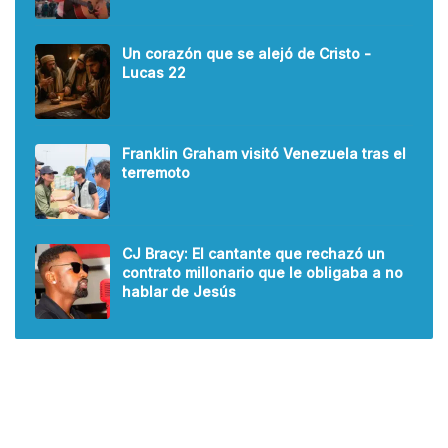
Un corazón que se alejó de Cristo -
Lucas 22
Franklin Graham visitó Venezuela tras el
terremoto
CJ Bracy: El cantante que rechazó un
contrato millonario que le obligaba a no
hablar de Jesús