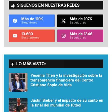
SÍGUENOS EN NUESTRAS REDES
Más de 119K
Más de 197K
Seguidores
Seguidores
13.600
Más de 1346
Suscriptores
Seguidores
LO MÁS VISTO:
Yesenia Then y la investigación sobre la
transparencia financiera del Centro
Cristiano Soplo de Vida
Justin Bieber y el impacto de su canto en
la final del mundial de fútbol