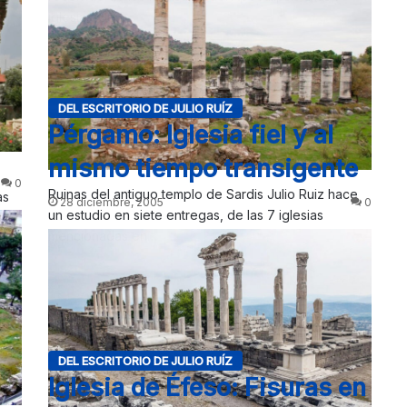
iglesias. Se…
DEL ESCRITORIO DE JULIO RUÍZ
Pérgamo: Iglesia fiel y al
mismo tiempo transigente
0
Ruinas del antiguo templo de Sardis Julio Ruiz hace
as
28 diciembre, 2005
0
un estudio en siete entregas, de las 7 iglesias
mencionadas en…
DEL ESCRITORIO DE JULIO RUÍZ
Iglesia de Éfeso: Fisuras en