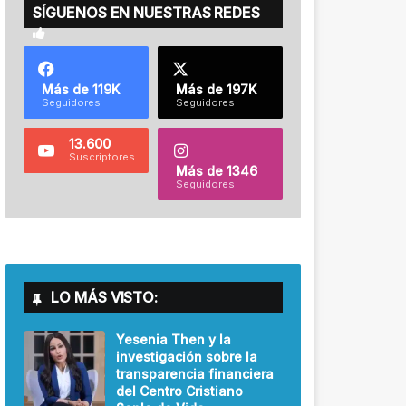
SÍGUENOS EN NUESTRAS REDES
Más de 119K
Más de 197K
Seguidores
Seguidores
13.600
Suscriptores
Más de 1346
Seguidores
LO MÁS VISTO:
Yesenia Then y la
investigación sobre la
transparencia financiera
del Centro Cristiano