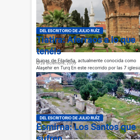
DEL ESCRITORIO DE JULIO RUÍZ
Tiatira: Aferraos a lo que
tenéis
Ruinas de Filadefia, actualmente conocida como
28 diciembre, 2005
Alaşehir en Turq En este recorrido por las 7 iglesi
mencionadas en el libro…
DEL ESCRITORIO DE JULIO RUÍZ
Esmirna: Los Santos que
sufren