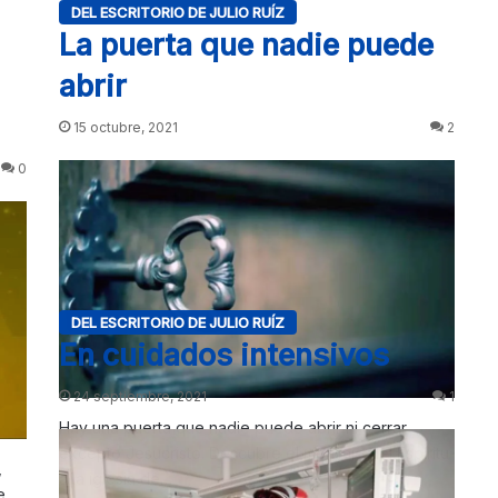
DEL ESCRITORIO DE JULIO RUÍZ
La puerta que nadie puede
abrir
15 octubre, 2021
2
0
DEL ESCRITORIO DE JULIO RUÍZ
En cuidados intensivos
24 septiembre, 2021
1
Hay una puerta que nadie puede abrir ni cerrar,
excepto Jesucristo. Descubre el mensaje del Espíritu
,
a la iglesia de…
de…