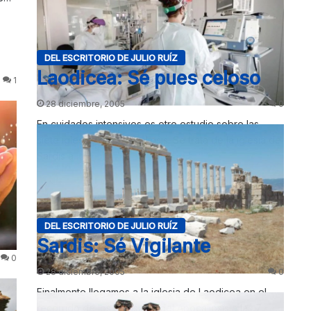
DEL ESCRITORIO DE JULIO RUÍZ
Laodicea: Sé pues celoso
1
28 diciembre, 2005
0
En cuidados intensivos es otro estudio sobre las
siete iglesias del Apocalipsis. Se trata de la iglesia de
Sardis a…
DEL ESCRITORIO DE JULIO RUÍZ
Sardis: Sé Vigilante
0
28 diciembre, 2005
0
ue…
Finalmente llegamos a la iglesia de Laodicea en el
recorrido de los mensajes del Apocalipsis a las 7