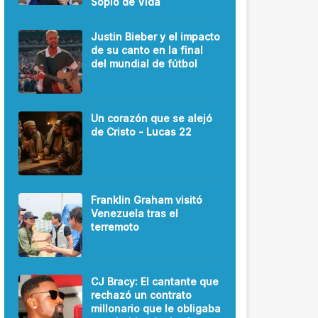
Soplo de Vida
Justin Bieber y el impacto
de su canto en la final
del mundial de fútbol
Un corazón que se alejó
de Cristo - Lucas 22
Franklin Graham visitó
Venezuela tras el
terremoto
CJ Bracy: El cantante que
rechazó un contrato
millonario que le obligaba