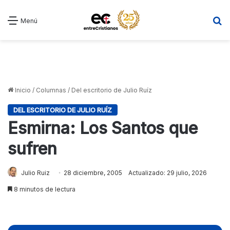
B
Menú
Inicio
/
Columnas
/
Del escritorio de Julio Ruíz
DEL ESCRITORIO DE JULIO RUÍZ
Esmirna: Los Santos que
sufren
Julio Ruiz
28 diciembre, 2005
Actualizado: 29 julio, 2026
8 minutos de lectura