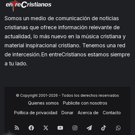
Somos un medio de comunicación de noticias
cristianas que ofrece información relevante de
actualidad, lo más nuevo en la música cristiana y
material inspiracional cristiano. Tenemos una red
de intercesión.En entreCristianos estamos siempre
a tu lado.
© Copyright 2001-2026 - Todos los derechos reservados
Quienes somos
Publicite con nosotros
Política de privacidad
Donar
Acerca de
Contacto
RSS
Facebook
X
YouTube
Instagram
Telegram
TikTok
What
1