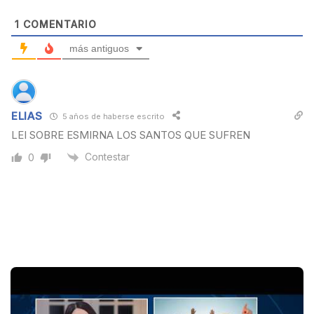
e
1
COMENTARIO
más antiguos
ELIAS
5 años de haberse escrito
LEI SOBRE ESMIRNA LOS SANTOS QUE SUFREN
Contestar
0