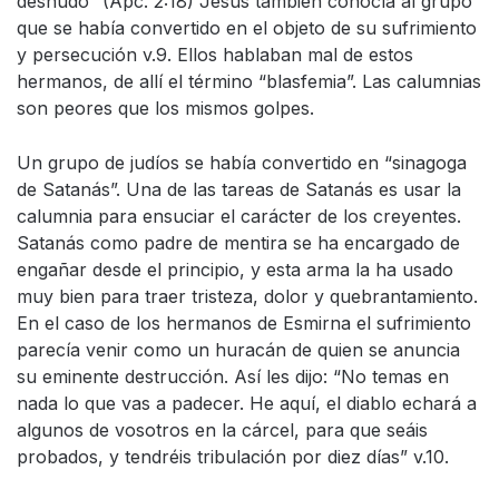
desnudo” (Apc. 2:18) Jesús también conocía al grupo
que se había convertido en el objeto de su sufrimiento
y persecución v.9. Ellos hablaban mal de estos
hermanos, de allí el término “blasfemia”. Las calumnias
son peores que los mismos golpes.
Un grupo de judíos se había convertido en “sinagoga
de Satanás”. Una de las tareas de Satanás es usar la
calumnia para ensuciar el carácter de los creyentes.
Satanás como padre de mentira se ha encargado de
engañar desde el principio, y esta arma la ha usado
muy bien para traer tristeza, dolor y quebrantamiento.
En el caso de los hermanos de Esmirna el sufrimiento
parecía venir como un huracán de quien se anuncia
su eminente destrucción. Así les dijo: “No temas en
nada lo que vas a padecer. He aquí, el diablo echará a
algunos de vosotros en la cárcel, para que seáis
probados, y tendréis tribulación por diez días” v.10.