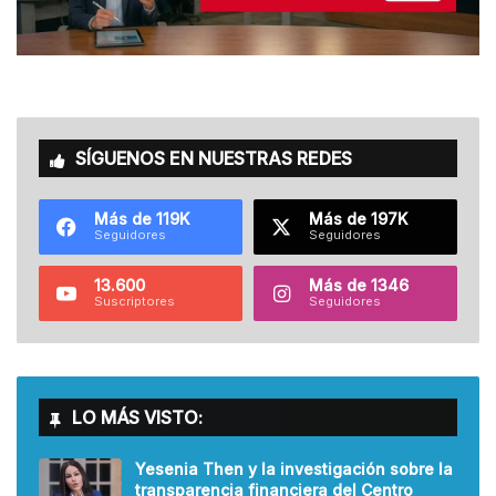
SÍGUENOS EN NUESTRAS REDES
Más de 119K
Más de 197K
Seguidores
Seguidores
13.600
Más de 1346
Suscriptores
Seguidores
LO MÁS VISTO:
Yesenia Then y la investigación sobre la
transparencia financiera del Centro