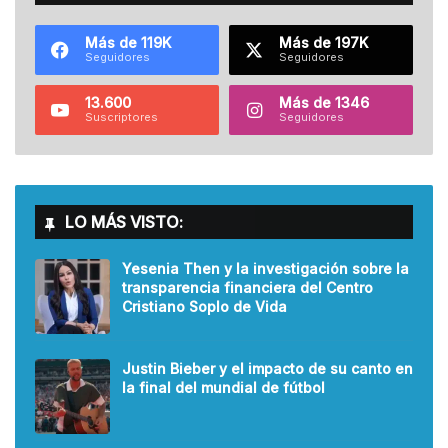
Más de 119K
Más de 197K
Seguidores
Seguidores
13.600
Más de 1346
Suscriptores
Seguidores
LO MÁS VISTO:
Yesenia Then y la investigación sobre la
transparencia financiera del Centro
Cristiano Soplo de Vida
Justin Bieber y el impacto de su canto en
la final del mundial de fútbol