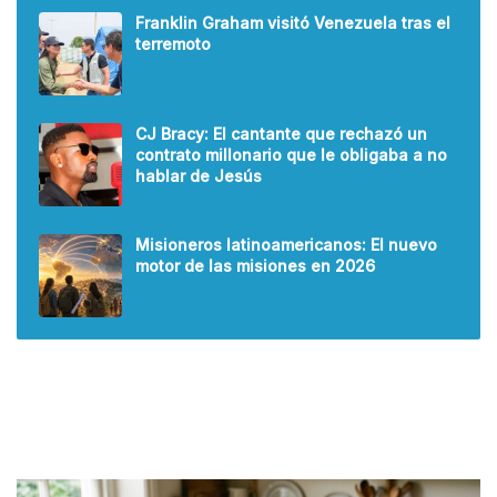
Franklin Graham visitó Venezuela tras el
terremoto
CJ Bracy: El cantante que rechazó un
contrato millonario que le obligaba a no
hablar de Jesús
Misioneros latinoamericanos: El nuevo
motor de las misiones en 2026