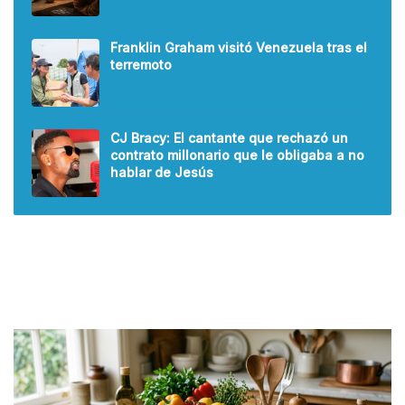
Franklin Graham visitó Venezuela tras el
terremoto
CJ Bracy: El cantante que rechazó un
contrato millonario que le obligaba a no
hablar de Jesús