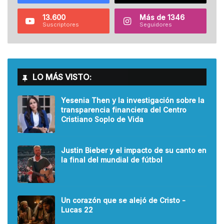
13.600
Más de 1346
Suscriptores
Seguidores
LO MÁS VISTO:
Yesenia Then y la investigación sobre la
transparencia financiera del Centro
Cristiano Soplo de Vida
Justin Bieber y el impacto de su canto en
la final del mundial de fútbol
Un corazón que se alejó de Cristo -
Lucas 22