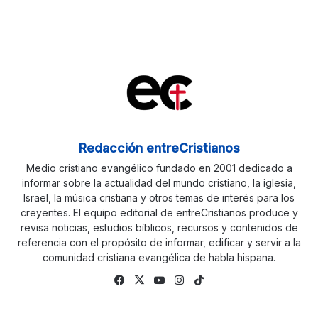
Redacción entreCristianos
Medio cristiano evangélico fundado en 2001 dedicado a
informar sobre la actualidad del mundo cristiano, la iglesia,
Israel, la música cristiana y otros temas de interés para los
creyentes. El equipo editorial de entreCristianos produce y
revisa noticias, estudios bíblicos, recursos y contenidos de
referencia con el propósito de informar, edificar y servir a la
comunidad cristiana evangélica de habla hispana.
Fa
X
Yo
Ins
Tik
ce
uTu
tag
To
bo
be
ra
k