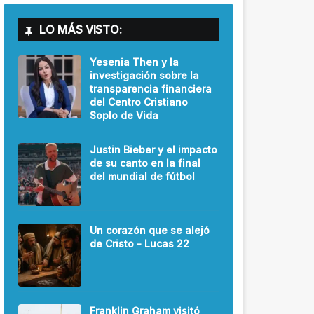
LO MÁS VISTO:
Yesenia Then y la
investigación sobre la
transparencia financiera
del Centro Cristiano
Soplo de Vida
Justin Bieber y el impacto
de su canto en la final
del mundial de fútbol
Un corazón que se alejó
de Cristo - Lucas 22
Franklin Graham visitó