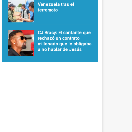
Venezuela tras el
terremoto
CJ Bracy: El cantante que
rechazó un contrato
millonario que le obligaba
a no hablar de Jesús