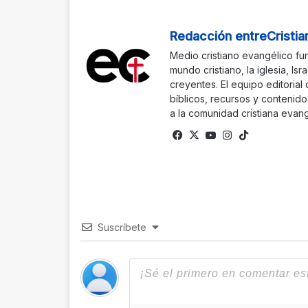
Redacción entreCristia
Medio cristiano evangélico fu
mundo cristiano, la iglesia, Isr
creyentes. El equipo editorial
bíblicos, recursos y contenido
a la comunidad cristiana evang
Fa
X
Yo
Ins
Tik
ce
uTu
tag
To
bo
be
ra
k
ok
m
Suscríbete