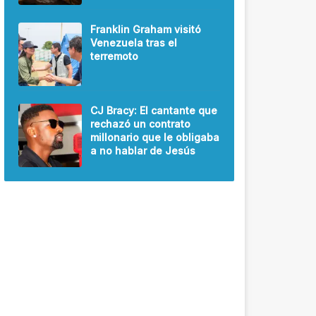
Franklin Graham visitó
Venezuela tras el
terremoto
CJ Bracy: El cantante que
rechazó un contrato
millonario que le obligaba
a no hablar de Jesús