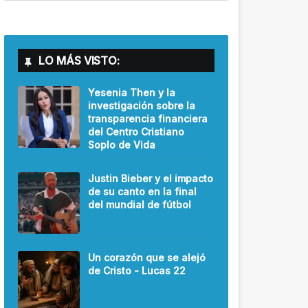
LO MÁS VISTO:
Yesenia Then y la
investigación sobre la
transparencia financiera
del Centro Cristiano
Soplo de Vida
Justin Bieber y el impacto
de su canto en la final
del mundial de fútbol
Un corazón que se alejó
de Cristo - Lucas 22