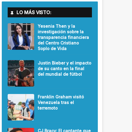
LO MÁS VISTO:
Yesenia Then y la
investigación sobre la
transparencia financiera
del Centro Cristiano
Soplo de Vida
Justin Bieber y el impacto
de su canto en la final
del mundial de fútbol
Franklin Graham visitó
Venezuela tras el
terremoto
CJ Bracy: El cantante que