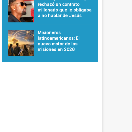
rechazó un contrato
millonario que le obligaba
a no hablar de Jesús
Misioneros
latinoamericanos: El
nuevo motor de las
misiones en 2026