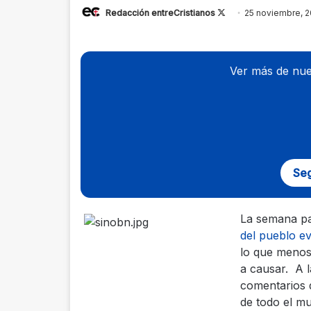
Redacción entreCristianos
Follow
25 noviembre, 
on
X
Ver más de nue
Seg
La semana pa
del pueblo ev
lo que menos
a causar. A 
comentarios 
de todo el mu