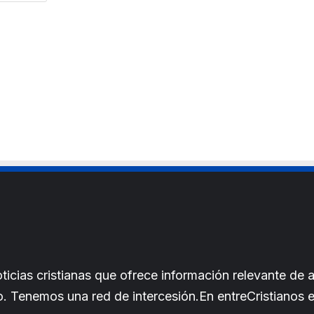
l
b
*
s
i
t
e
cias cristianas que ofrece información relevante de a
iano. Tenemos una red de intercesión.En entreCristianos