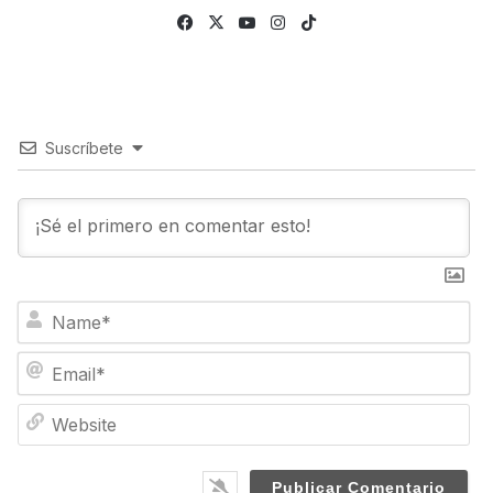
Facebook
X
YouTube
Instagram
TikTok
Suscríbete
N
a
m
E
e
m
*
a
W
i
e
l
b
*
s
i