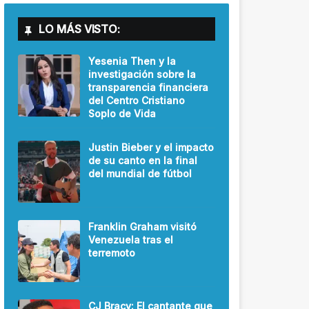
LO MÁS VISTO:
Yesenia Then y la
investigación sobre la
transparencia financiera
del Centro Cristiano
Soplo de Vida
Justin Bieber y el impacto
de su canto en la final
del mundial de fútbol
Franklin Graham visitó
Venezuela tras el
terremoto
CJ Bracy: El cantante que