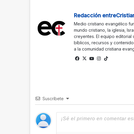
Redacción entreCristia
Medio cristiano evangélico fu
mundo cristiano, la iglesia, Isr
creyentes. El equipo editorial
bíblicos, recursos y contenido
a la comunidad cristiana evang
Fa
X
Yo
Ins
Tik
ce
uTu
tag
To
bo
be
ra
k
ok
m
Suscríbete