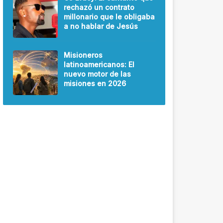
rechazó un contrato
millonario que le obligaba
a no hablar de Jesús
Misioneros
latinoamericanos: El
nuevo motor de las
misiones en 2026