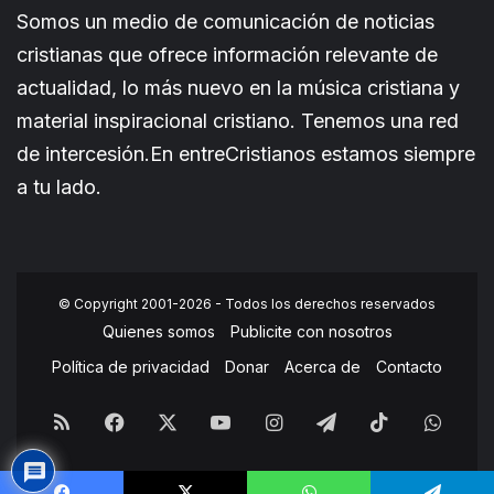
Somos un medio de comunicación de noticias
cristianas que ofrece información relevante de
actualidad, lo más nuevo en la música cristiana y
material inspiracional cristiano. Tenemos una red
de intercesión.En entreCristianos estamos siempre
a tu lado.
© Copyright 2001-2026 - Todos los derechos reservados
Quienes somos
Publicite con nosotros
Política de privacidad
Donar
Acerca de
Contacto
RSS
Facebook
X
YouTube
Instagram
Telegram
TikTok
What