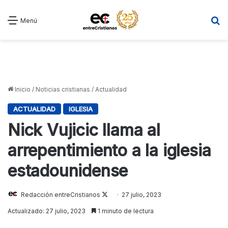
B
Menú
Inicio
/
Noticias cristianas
/
Actualidad
ACTUALIDAD
IGLESIA
Nick Vujicic llama al
arrepentimiento a la iglesia
estadounidense
Follow
Redacción entreCristianos
27 julio, 2023
on
Actualizado: 27 julio, 2023
1 minuto de lectura
X