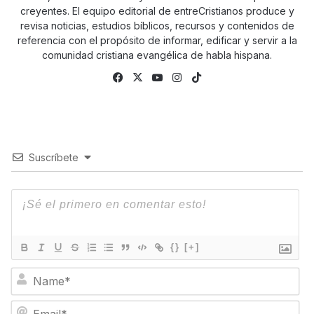
creyentes. El equipo editorial de entreCristianos produce y
revisa noticias, estudios bíblicos, recursos y contenidos de
referencia con el propósito de informar, edificar y servir a la
comunidad cristiana evangélica de habla hispana.
Facebook
X
YouTube
Instagram
TikTok
Suscríbete
{}
[+]
N
a
m
E
e