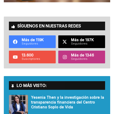
SÍGUENOS EN NUESTRAS REDES
Más de 119K
Más de 197K
Seguidores
Seguidores
13.600
Más de 1346
Suscriptores
Seguidores
LO MÁS VISTO:
Yesenia Then y la investigación sobre la
transparencia financiera del Centro
Cristiano Soplo de Vida