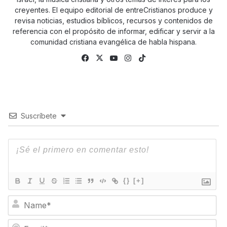
creyentes. El equipo editorial de entreCristianos produce y
revisa noticias, estudios bíblicos, recursos y contenidos de
referencia con el propósito de informar, edificar y servir a la
comunidad cristiana evangélica de habla hispana.
Fa
X
Yo
Ins
Tik
ce
uTu
tag
To
bo
be
ra
k
ok
m
Suscríbete
{}
[+]
N
a
m
E
e