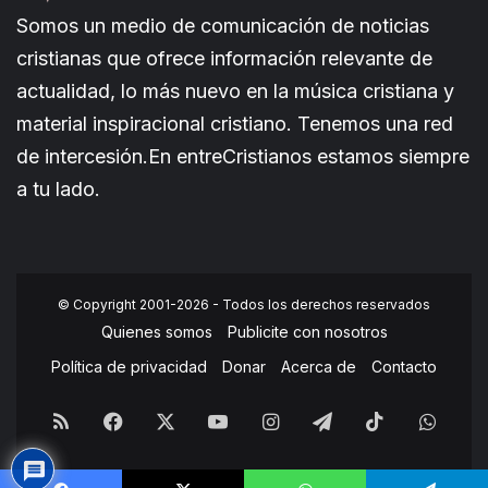
Somos un medio de comunicación de noticias
cristianas que ofrece información relevante de
actualidad, lo más nuevo en la música cristiana y
material inspiracional cristiano. Tenemos una red
de intercesión.En entreCristianos estamos siempre
a tu lado.
© Copyright 2001-2026 - Todos los derechos reservados
Quienes somos
Publicite con nosotros
Política de privacidad
Donar
Acerca de
Contacto
RSS
Facebook
X
YouTube
Instagram
Telegram
TikTok
What