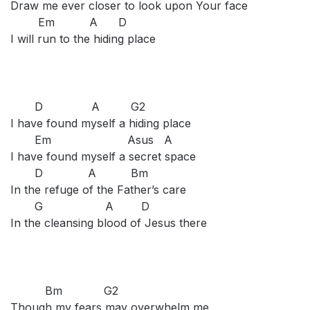
Draw me ever closer to look upon Your face
Em A D
I will run to the hiding place
D A G2
I have found myself a hiding place
Em Asus A
I have found myself a secret space
D A Bm
In the refuge of the Father’s care
G A D
In the cleansing blood of Jesus there
Bm G2
Though my fears may overwhelm me