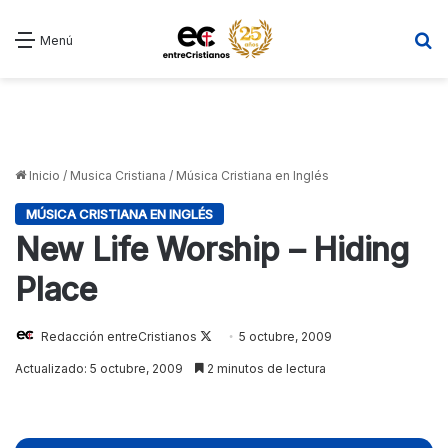
B
Menú
Inicio
/
Musica Cristiana
/
Música Cristiana en Inglés
MÚSICA CRISTIANA EN INGLÉS
New Life Worship – Hiding
Place
Redacción entreCristianos
Follow
5 octubre, 2009
on
Actualizado: 5 octubre, 2009
2 minutos de lectura
X