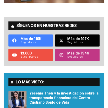
SÍGUENOS EN NUESTRAS REDES
Más de 119K
Más de 197K
Seguidores
Seguidores
13.600
Más de 1346
Suscriptores
Seguidores
LO MÁS VISTO:
Yesenia Then y la investigación sobre la
transparencia financiera del Centro
Cristiano Soplo de Vida