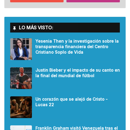
LO MÁS VISTO:
Yesenia Then y la investigación sobre la
transparencia financiera del Centro
Cristiano Soplo de Vida
Justin Bieber y el impacto de su canto en
la final del mundial de fútbol
Un corazón que se alejó de Cristo -
Lucas 22
Franklin Graham visitó Venezuela tras el