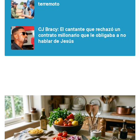
terremoto
CJ Bracy: El cantante que rechazó un
contrato millonario que le obligaba a no
hablar de Jesús