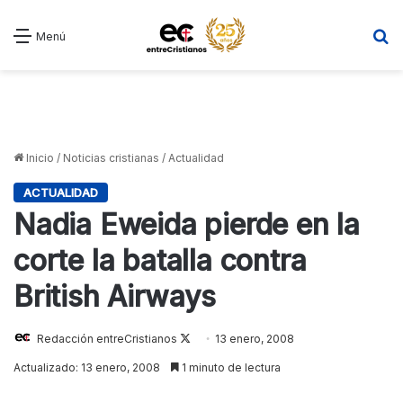
B
Menú
Inicio
/
Noticias cristianas
/
Actualidad
ACTUALIDAD
Nadia Eweida pierde en la
corte la batalla contra
British Airways
Redacción entreCristianos
Follow
13 enero, 2008
on
Actualizado: 13 enero, 2008
1 minuto de lectura
X