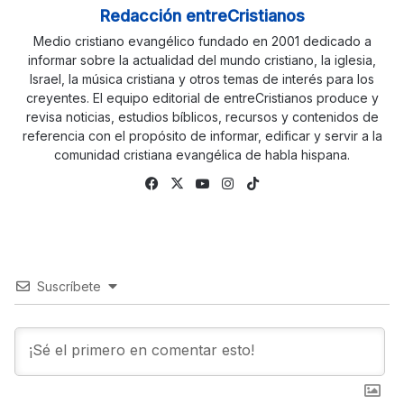
Redacción entreCristianos
Medio cristiano evangélico fundado en 2001 dedicado a
informar sobre la actualidad del mundo cristiano, la iglesia,
Israel, la música cristiana y otros temas de interés para los
creyentes. El equipo editorial de entreCristianos produce y
revisa noticias, estudios bíblicos, recursos y contenidos de
referencia con el propósito de informar, edificar y servir a la
comunidad cristiana evangélica de habla hispana.
Fa
X
Yo
Ins
Tik
ce
uTu
tag
To
bo
be
ra
k
ok
m
Suscríbete