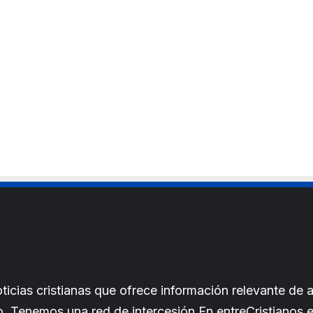
cias cristianas que ofrece información relevante de a
iano. Tenemos una red de intercesión.En entreCristianos