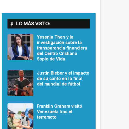
LO MÁS VISTO:
Yesenia Then y la
investigación sobre la
transparencia financiera
del Centro Cristiano
Soplo de Vida
Justin Bieber y el impacto
de su canto en la final
del mundial de fútbol
Franklin Graham visitó
Venezuela tras el
terremoto