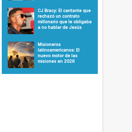
CJ Bracy: El cantante que
rechazó un contrato
millonario que le obligaba
a no hablar de Jesús
Misioneros
latinoamericanos: El
nuevo motor de las
misiones en 2026