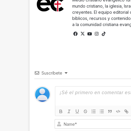
mundo cristiano, la iglesia, Isr
creyentes. El equipo editorial
bíblicos, recursos y contenido
a la comunidad cristiana evang
Fa
X
Yo
Ins
Tik
ce
uTu
tag
To
bo
be
ra
k
ok
m
Suscríbete