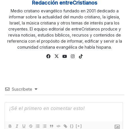
Redacción entreCristianos
Medio cristiano evangélico fundado en 2001 dedicado a
informar sobre la actualidad del mundo cristiano, la iglesia,
Israel, la música cristiana y otros temas de interés para los
creyentes. El equipo editorial de entreCristianos produce y
revisa noticias, estudios bíblicos, recursos y contenidos de
referencia con el propósito de informar, edificar y servir a la
comunidad cristiana evangélica de habla hispana.
Fa
X
Yo
Ins
Tik
ce
uTu
tag
To
bo
be
ra
k
ok
m
Suscríbete
{}
[+]