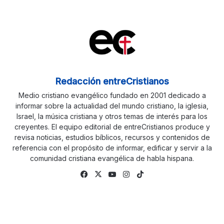
Redacción entreCristianos
Medio cristiano evangélico fundado en 2001 dedicado a
informar sobre la actualidad del mundo cristiano, la iglesia,
Israel, la música cristiana y otros temas de interés para los
creyentes. El equipo editorial de entreCristianos produce y
revisa noticias, estudios bíblicos, recursos y contenidos de
referencia con el propósito de informar, edificar y servir a la
comunidad cristiana evangélica de habla hispana.
Fa
X
Yo
Ins
Tik
ce
uTu
tag
To
bo
be
ra
k
ok
m