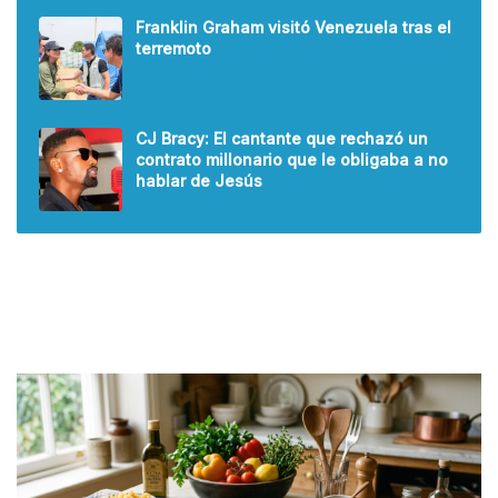
Franklin Graham visitó Venezuela tras el
terremoto
CJ Bracy: El cantante que rechazó un
contrato millonario que le obligaba a no
hablar de Jesús