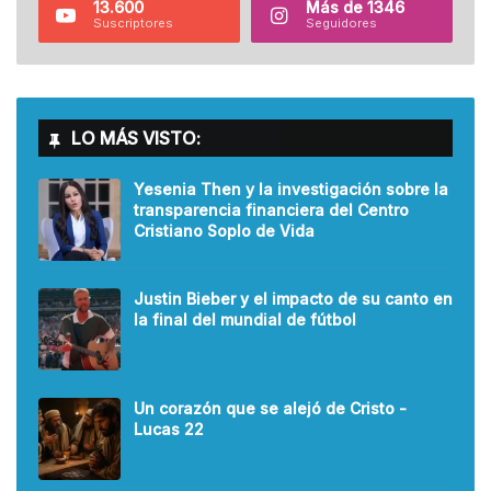
13.600
Más de 1346
Suscriptores
Seguidores
LO MÁS VISTO:
Yesenia Then y la investigación sobre la
transparencia financiera del Centro
Cristiano Soplo de Vida
Justin Bieber y el impacto de su canto en
la final del mundial de fútbol
Un corazón que se alejó de Cristo -
Lucas 22