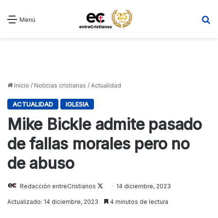
B
Menú
Inicio
/
Noticias cristianas
/
Actualidad
ACTUALIDAD
IGLESIA
Mike Bickle admite pasado
de fallas morales pero no
de abuso
Follow
Redacción entreCristianos
14 diciembre, 2023
on
Actualizado: 14 diciembre, 2023
4 minutos de lectura
X