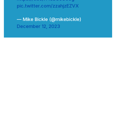
pic.twitter.com/zzahjzEZVX
— Mike Bickle (@mikebickle)
December 12, 2023