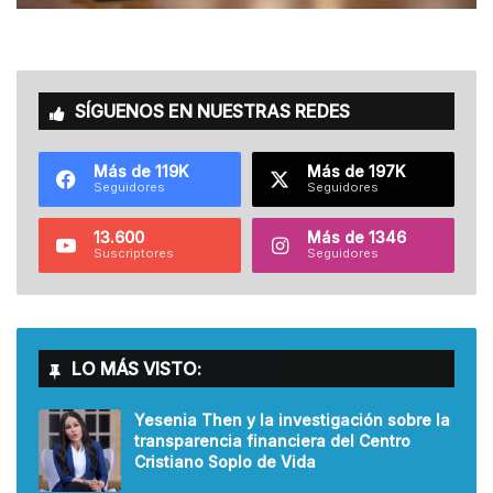
SÍGUENOS EN NUESTRAS REDES
Más de 119K
Más de 197K
Seguidores
Seguidores
13.600
Más de 1346
Suscriptores
Seguidores
LO MÁS VISTO:
Yesenia Then y la investigación sobre la
transparencia financiera del Centro
Cristiano Soplo de Vida