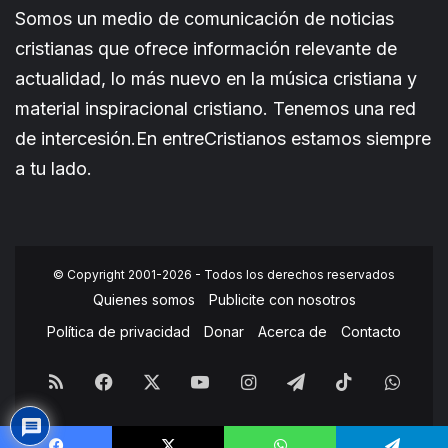
Somos un medio de comunicación de noticias
cristianas que ofrece información relevante de
actualidad, lo más nuevo en la música cristiana y
material inspiracional cristiano. Tenemos una red
de intercesión.En entreCristianos estamos siempre
a tu lado.
© Copyright 2001-2026 - Todos los derechos reservados
Quienes somos
Publicite con nosotros
Política de privacidad
Donar
Acerca de
Contacto
RSS
Facebook
X
YouTube
Instagram
Telegram
TikTok
What