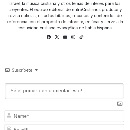
Israel, la música cristiana y otros temas de interés para los
creyentes. El equipo editorial de entreCristianos produce y
revisa noticias, estudios bíblicos, recursos y contenidos de
referencia con el propósito de informar, edificar y servir a la
comunidad cristiana evangélica de habla hispana.
Facebook
X
YouTube
Instagram
TikTok
Suscríbete
N
a
m
E
e