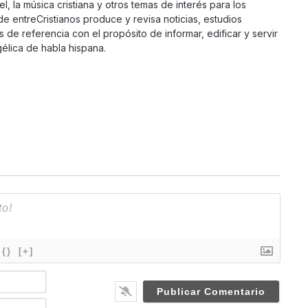
ael, la música cristiana y otros temas de interés para los
 de entreCristianos produce y revisa noticias, estudios
s de referencia con el propósito de informar, edificar y servir
élica de habla hispana.
{}
[+]
N
a
m
E