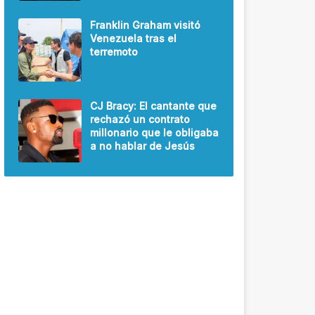
Franklin Graham visitó
Venezuela tras el
terremoto
CJ Bracy: El cantante que
rechazó un contrato
millonario que le obligaba
a no hablar de Jesús