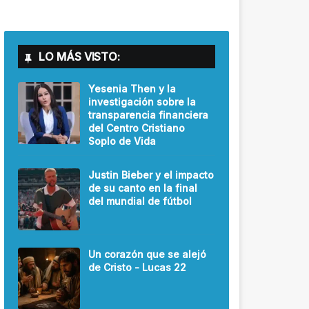
LO MÁS VISTO:
Yesenia Then y la
investigación sobre la
transparencia financiera
del Centro Cristiano
Soplo de Vida
Justin Bieber y el impacto
de su canto en la final
del mundial de fútbol
Un corazón que se alejó
de Cristo - Lucas 22