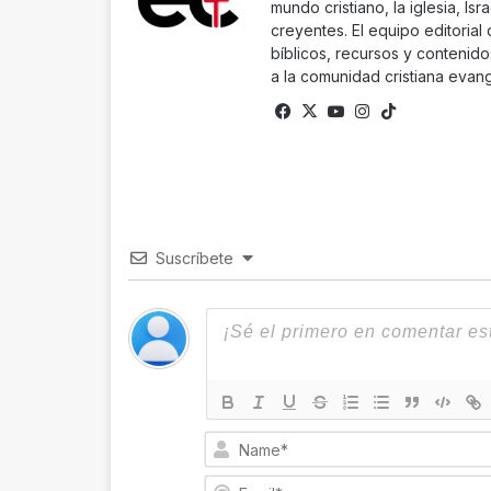
mundo cristiano, la iglesia, Isr
creyentes. El equipo editorial
bíblicos, recursos y contenido
a la comunidad cristiana evang
Fa
X
Yo
Ins
Tik
ce
uTu
tag
To
bo
be
ra
k
ok
m
Suscríbete