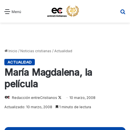
B
Menú
Inicio
/
Noticias cristianas
/
Actualidad
ACTUALIDAD
María Magdalena, la
película
Redacción entreCristianos
Follow
10 marzo, 2008
on
Actualizado: 10 marzo, 2008
1 minuto de lectura
X