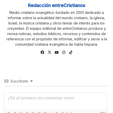
Redacción entreCristianos
Medio cristiano evangélico fundado en 2001 dedicado a
informar sobre la actualidad del mundo cristiano, la iglesia,
Israel, la música cristiana y otros temas de interés para los
creyentes. El equipo editorial de entreCristianos produce y
revisa noticias, estudios bíblicos, recursos y contenidos de
referencia con el propósito de informar, edificar y servir a la
comunidad cristiana evangélica de habla hispana.
Fa
X
Yo
Ins
Tik
ce
uTu
tag
To
bo
be
ra
k
ok
m
Suscríbete