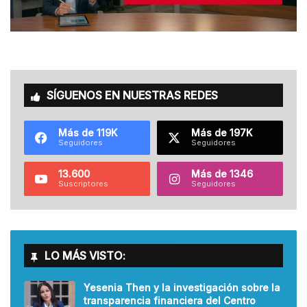
SÍGUENOS EN NUESTRAS REDES
Más de 119K
Más de 197K
Seguidores
Seguidores
13.600
Más de 1346
Suscriptores
Seguidores
LO MÁS VISTO:
Yesenia Then y la investigación sobre la
transparencia financiera del Centro