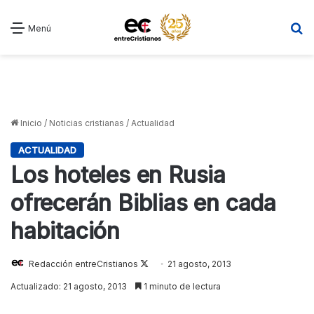
B
Menú
Inicio
/
Noticias cristianas
/
Actualidad
ACTUALIDAD
Los hoteles en Rusia
ofrecerán Biblias en cada
habitación
Redacción entreCristianos
Follow
21 agosto, 2013
on
Actualizado: 21 agosto, 2013
1 minuto de lectura
X