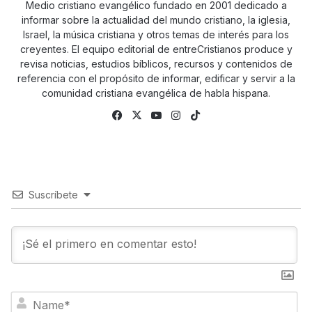
Medio cristiano evangélico fundado en 2001 dedicado a
informar sobre la actualidad del mundo cristiano, la iglesia,
Israel, la música cristiana y otros temas de interés para los
creyentes. El equipo editorial de entreCristianos produce y
revisa noticias, estudios bíblicos, recursos y contenidos de
referencia con el propósito de informar, edificar y servir a la
comunidad cristiana evangélica de habla hispana.
Fa
X
Yo
Ins
Tik
ce
uTu
tag
To
bo
be
ra
k
ok
m
Suscríbete
N
a