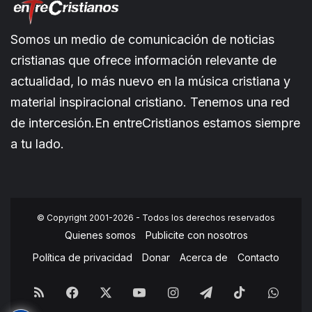
Somos un medio de comunicación de noticias
cristianas que ofrece información relevante de
actualidad, lo más nuevo en la música cristiana y
material inspiracional cristiano. Tenemos una red
de intercesión.En entreCristianos estamos siempre
a tu lado.
© Copyright 2001-2026 - Todos los derechos reservados
Quienes somos
Publicite con nosotros
Política de privacidad
Donar
Acerca de
Contacto
RSS
Facebook
X
YouTube
Instagram
Telegram
TikTok
What