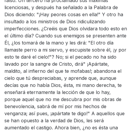
falso. Un tercero ha proclamado sus máximas
licenciosas, y después ha señalado a la Palabra de
Dios diciendo: "¡Hay peores cosas en ella!" Y otro ha
insultado a los ministros de Dios ridiculizando
imperfecciones. ¿Creéis que Dios olvidara todo esto en
el último día? Cuando sus enemigos se presenten ante
Él, ¿los tomará de la mano y les dirá: "El otro día
llamaste perro a mi siervo, y escupiste sobre él, ¡y por
esto te daré el cielo!"? No; si el pecado no ha sido
lavado por la sangre de Cristo, dirá" ¡Apártate,
maldito, al infierno del que te mofabas!; abandona el
cielo que tú despreciabas, y aprende que, aunque
decías que no había Dios, ésta, mi mano derecha, te
enseñará eternamente la lección de que lo hay,
porque aquel que no me descubra por mis obras de
benevolencia, sabrá de mí por mis hechos de
venganza; así pues, ¡apártate te digo!" A aquellos que
se han opuesto a la verdad de Dios, les será
aumentado el castigo. Ahora bien, ¿no es ésta una