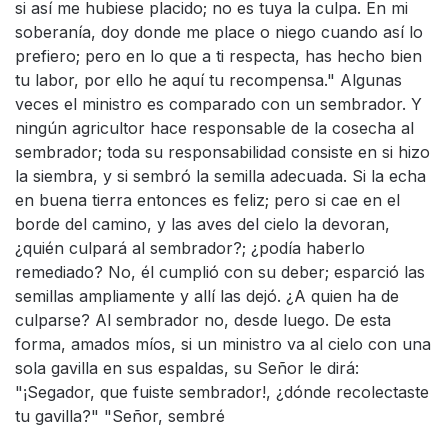
si así me hubiese placido; no es tuya la culpa. En mi
soberanía, doy donde me place o niego cuando así lo
prefiero; pero en lo que a ti respecta, has hecho bien
tu labor, por ello he aquí tu recompensa." Algunas
veces el ministro es comparado con un sembrador. Y
ningún agricultor hace responsable de la cosecha al
sembrador; toda su responsabilidad consiste en si hizo
la siembra, y si sembró la semilla adecuada. Si la echa
en buena tierra entonces es feliz; pero si cae en el
borde del camino, y las aves del cielo la devoran,
¿quién culpará al sembrador?; ¿podía haberlo
remediado? No, él cumplió con su deber; esparció las
semillas ampliamente y allí las dejó. ¿A quien ha de
culparse? Al sembrador no, desde luego. De esta
forma, amados míos, si un ministro va al cielo con una
sola gavilla en sus espaldas, su Señor le dirá:
"¡Segador, que fuiste sembrador!, ¿dónde recolectaste
tu gavilla?" "Señor, sembré