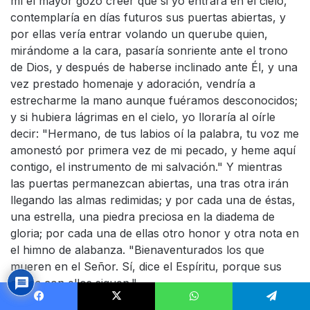
mí el mayor gozo creer que si yo entrara en el cielo,
contemplaría en días futuros sus puertas abiertas, y
por ellas vería entrar volando un querube quien,
mirándome a la cara, pasaría sonriente ante el trono
de Dios, y después de haberse inclinado ante Él, y una
vez prestado homenaje y adoración, vendría a
estrecharme la mano aunque fuéramos desconocidos;
y si hubiera lágrimas en el cielo, yo lloraría al oírle
decir: "Hermano, de tus labios oí la palabra, tu voz me
amonestó por primera vez de mi pecado, y heme aquí
contigo, el instrumento de mi salvación." Y mientras
las puertas permanezcan abiertas, una tras otra irán
llegando las almas redimidas; y por cada una de éstas,
una estrella, una piedra preciosa en la diadema de
gloria; por cada una de ellas otro honor y otra nota en
el himno de alabanza. "Bienaventurados los que
mueren en el Señor. Sí, dice el Espíritu, porque sus
obras con ellos siguen."
Facebook
X
WhatsApp
Telegram