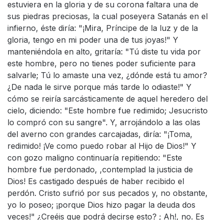
estuviera en la gloria y de su corona faltara una de
sus piedras preciosas, la cual poseyera Satanás en el
infierno, éste diría: "¡Mira, Príncipe de la luz y de la
gloria, tengo en mi poder una de tus joyas!" Y
manteniéndola en alto, gritaría: "Tú diste tu vida por
este hombre, pero no tienes poder suficiente para
salvarle; Tú lo amaste una vez, ¿dónde está tu amor?
¿De nada le sirve porque más tarde lo odiaste!" Y
cómo se reiría sarcásticamente de aquel heredero del
cielo, diciendo: "Este hombre fue redimido; Jesucristo
lo compró con su sangre". Y, arrojándolo a las olas
del averno con grandes carcajadas, diría: "¡Toma,
redimido! ¡Ve como puedo robar al Hijo de Dios!" Y
con gozo maligno continuaría repitiendo: "Este
hombre fue perdonado, ,contemplad la justicia de
Dios! Es castigado después de haber recibido el
perdón. Cristo sufrió por sus pecados y, no obstante,
yo lo poseo; ¡porque Dios hizo pagar la deuda dos
veces!" ¿Creéis que podrá decirse esto? ; Ah!, no. Es