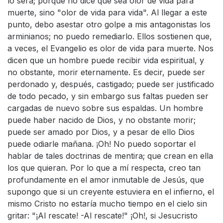
lo será; porque no dice que sea olor de vida para
muerte, sino "olor de vida para vida". Al llegar a este
punto, debo asestar otro golpe a mis antagonistas los
arminianos; no puedo remediarlo. Ellos sostienen que,
a veces, el Evangelio es olor de vida para muerte. Nos
dicen que un hombre puede recibir vida espiritual, y
no obstante, morir eternamente. Es decir, puede ser
perdonado y, después, castigado; puede ser justificado
de todo pecado, y sin embargo sus faltas pueden ser
cargadas de nuevo sobre sus espaldas. Un hombre
puede haber nacido de Dios, y no obstante morir;
puede ser amado por Dios, y a pesar de ello Dios
puede odiarle mañana. ¡Oh! No puedo soportar el
hablar de tales doctrinas de mentira; que crean en ella
los que quieran. Por lo que a mí respecta, creo tan
profundamente en el amor inmutable de Jesús, que
supongo que si un creyente estuviera en el infierno, el
mismo Cristo no estaría mucho tiempo en el cielo sin
gritar: "¡Al rescate! -Al rescate!" ¡Oh!, si Jesucristo