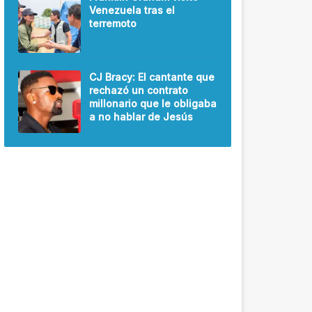
Venezuela tras el
terremoto
CJ Bracy: El cantante que
rechazó un contrato
millonario que le obligaba
a no hablar de Jesús