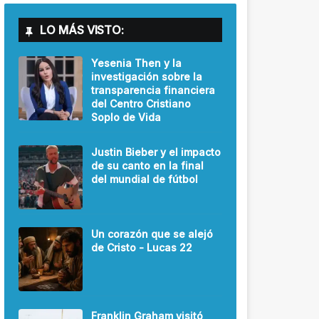
LO MÁS VISTO:
Yesenia Then y la
investigación sobre la
transparencia financiera
del Centro Cristiano
Soplo de Vida
Justin Bieber y el impacto
de su canto en la final
del mundial de fútbol
Un corazón que se alejó
de Cristo - Lucas 22
Franklin Graham visitó