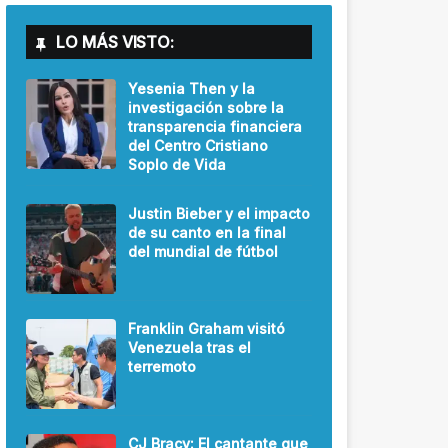
LO MÁS VISTO:
Yesenia Then y la
investigación sobre la
transparencia financiera
del Centro Cristiano
Soplo de Vida
Justin Bieber y el impacto
de su canto en la final
del mundial de fútbol
Franklin Graham visitó
Venezuela tras el
terremoto
CJ Bracy: El cantante que