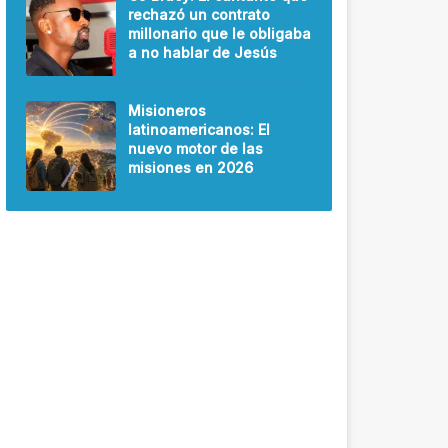
rechazó un contrato
millonario que le obligaba
a no hablar de Jesús
Misioneros
latinoamericanos: El
nuevo motor de las
misiones en 2026