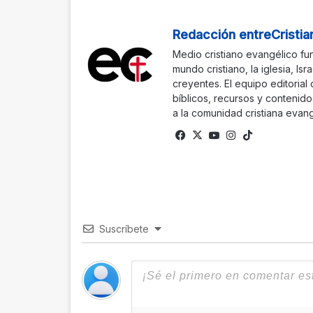
Redacción entreCristia
Medio cristiano evangélico fu
mundo cristiano, la iglesia, Isr
creyentes. El equipo editorial
bíblicos, recursos y contenido
a la comunidad cristiana evang
Fa
X
Yo
Ins
Tik
ce
uTu
tag
To
bo
be
ra
k
ok
m
Suscríbete