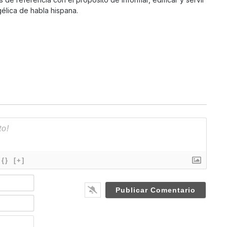
élica de habla hispana.
{}
[+]
N
a
m
E
e
m
*
a
W
i