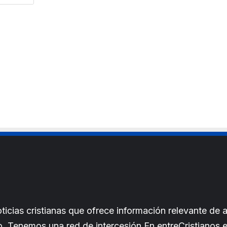
e
l
b
*
s
i
t
e
cias cristianas que ofrece información relevante de a
iano. Tenemos una red de intercesión.En entreCristianos