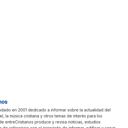
nos
ndado en 2001 dedicado a informar sobre la actualidad del
ael, la música cristiana y otros temas de interés para los
 de entreCristianos produce y revisa noticias, estudios
s de referencia con el propósito de informar, edificar y servir