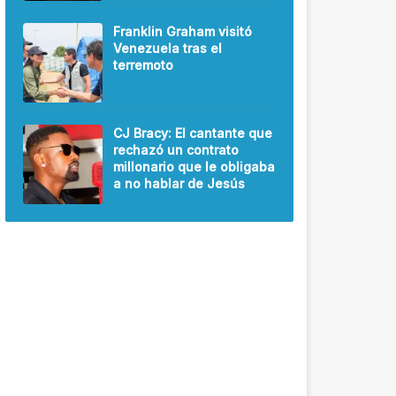
Franklin Graham visitó
Venezuela tras el
terremoto
CJ Bracy: El cantante que
rechazó un contrato
millonario que le obligaba
a no hablar de Jesús