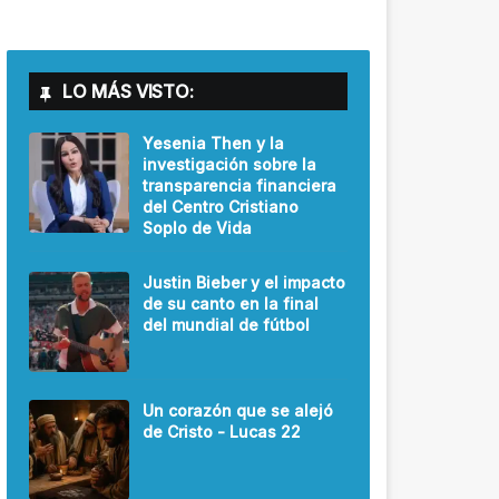
LO MÁS VISTO:
Yesenia Then y la
investigación sobre la
transparencia financiera
del Centro Cristiano
Soplo de Vida
Justin Bieber y el impacto
de su canto en la final
del mundial de fútbol
Un corazón que se alejó
de Cristo - Lucas 22