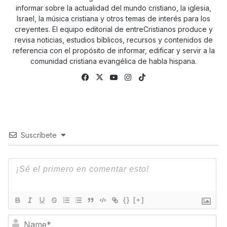
informar sobre la actualidad del mundo cristiano, la iglesia,
Israel, la música cristiana y otros temas de interés para los
creyentes. El equipo editorial de entreCristianos produce y
revisa noticias, estudios bíblicos, recursos y contenidos de
referencia con el propósito de informar, edificar y servir a la
comunidad cristiana evangélica de habla hispana.
Fa
X
Yo
Ins
Tik
ce
uTu
tag
To
bo
be
ra
k
ok
m
Suscríbete
{}
[+]
N