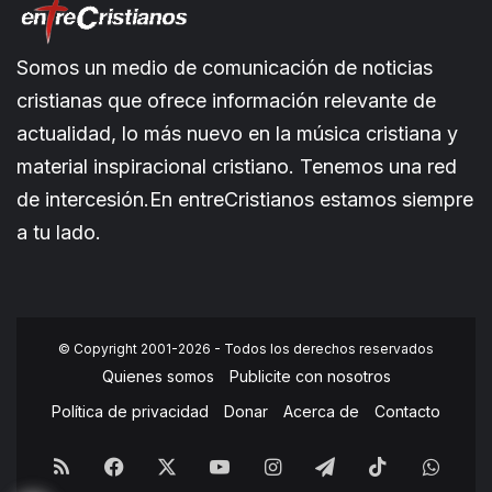
Somos un medio de comunicación de noticias
cristianas que ofrece información relevante de
actualidad, lo más nuevo en la música cristiana y
material inspiracional cristiano. Tenemos una red
de intercesión.En entreCristianos estamos siempre
a tu lado.
© Copyright 2001-2026 - Todos los derechos reservados
Quienes somos
Publicite con nosotros
Política de privacidad
Donar
Acerca de
Contacto
RSS
Facebook
X
YouTube
Instagram
Telegram
TikTok
What