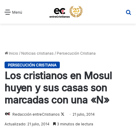
B
Menú
Inicio
/
Noticias cristianas
/
Persecución Cristiana
PERSECUCIÓN CRISTIANA
Los cristianos en Mosul
huyen y sus casas son
marcadas con una «N»
Redacción entreCristianos
Follow
21 julio, 2014
on
Actualizado: 21 julio, 2014
3 minutos de lectura
X