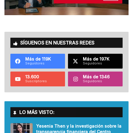
SÍGUENOS EN NUESTRAS REDES
Más de 119K
Más de 197K
Seguidores
Seguidores
13.600
Más de 1346
Suscriptores
Seguidores
LO MÁS VISTO:
Yesenia Then y la investigación sobre la
transparencia financiera del Centro