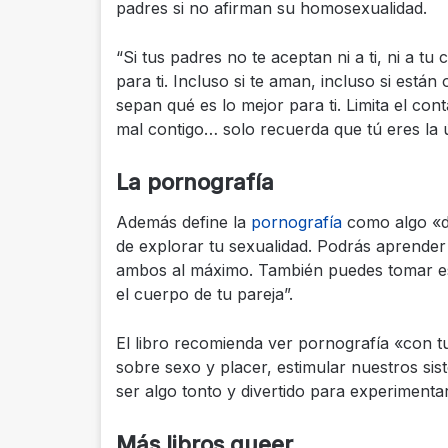
padres si no afirman su homosexualidad.
“Si tus padres no te aceptan ni a ti, ni a t
para ti. Incluso si te aman, incluso si está
sepan qué es lo mejor para ti. Limita el con
mal contigo… solo recuerda que tú eres la 
La pornografía
Además define la
pornografía
como algo «di
de explorar tu sexualidad. Podrás aprende
ambos al máximo. También puedes tomar esa
el cuerpo de tu pareja”.
El libro recomienda ver pornografía «con t
sobre sexo y placer, estimular nuestros si
ser algo tonto y divertido para experimentar
Más libros queer