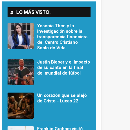
LO MÁS VISTO:
Yesenia Then y la
investigación sobre la
transparencia financiera
del Centro Cristiano
Soplo de Vida
Justin Bieber y el impacto
de su canto en la final
del mundial de fútbol
Un corazón que se alejó
de Cristo - Lucas 22
Franklin Graham visitó