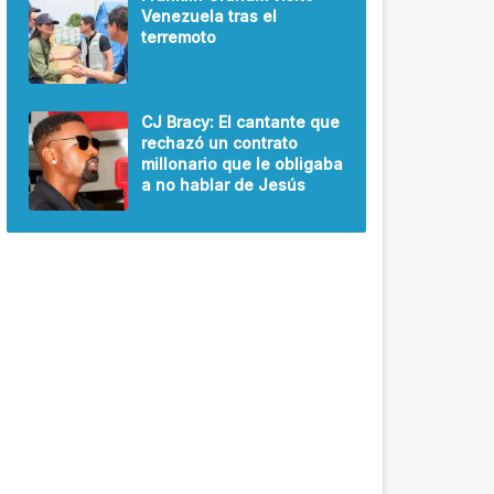
Venezuela tras el
terremoto
CJ Bracy: El cantante que
rechazó un contrato
millonario que le obligaba
a no hablar de Jesús