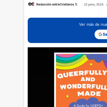
Follow
Redacción entreCristianos
22 junio, 2024
on
X
Ver más de nue
Se