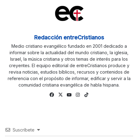
Redacción entreCristianos
Medio cristiano evangélico fundado en 2001 dedicado a
informar sobre la actualidad del mundo cristiano, la iglesia,
Israel, la música cristiana y otros temas de interés para los
creyentes. El equipo editorial de entreCristianos produce y
revisa noticias, estudios bíblicos, recursos y contenidos de
referencia con el propósito de informar, edificar y servir a la
comunidad cristiana evangélica de habla hispana.
Fa
X
Yo
Ins
Tik
ce
uTu
tag
To
bo
be
ra
k
ok
m
Suscríbete