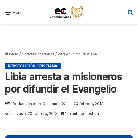
B
Menú
Inicio
/
Noticias cristianas
/
Persecución Cristiana
PERSECUCIÓN CRISTIANA
Libia arresta a misioneros
por difundir el Evangelio
Redacción entreCristianos
Follow
20 febrero, 2013
on
Actualizado: 20 febrero, 2013
1 minuto de lectura
X