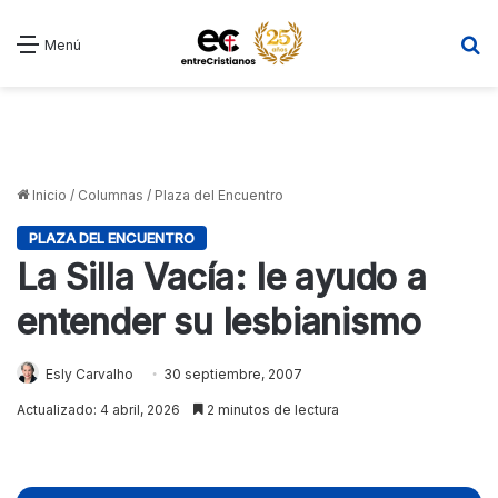
B
Menú
Inicio
/
Columnas
/
Plaza del Encuentro
PLAZA DEL ENCUENTRO
La Silla Vacía: le ayudo a
entender su lesbianismo
Esly Carvalho
30 septiembre, 2007
Actualizado: 4 abril, 2026
2 minutos de lectura